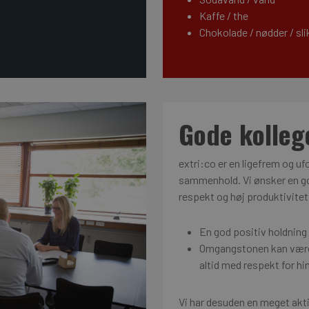
Kaffe / the
Chokolade / nødder / sli
Gode kolleg
extri:co er en ligefrem og uf
sammenhold. Vi ønsker en go
respekt og høj produktivitet.
En god positiv holdning 
Omgangstonen kan være 
altid med respekt for h
Vi har desuden en meget aktiv