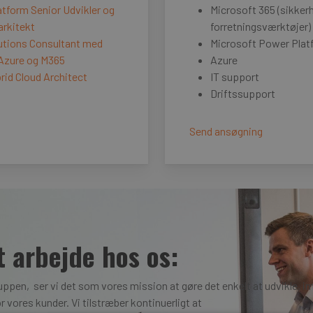
tform Senior Udvikler og
Microsoft 365 (sikker
rkitekt
forretningsværktøjer)
utions Consultant med
Microsoft Power Plat
Azure og M365
Azure
rid Cloud Architect
IT support
Driftssupport
Send ansøgning
t arbejde hos os:
Gruppen, ser vi det som vores mission at gøre det enkelt at udvikle, 
or vores kunder. Vi tilstræber kontinuerligt at