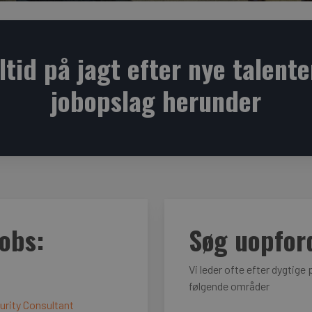
altid på jagt efter nye talente
jobopslag herunder
jobs:
Søg uopfor
Vi leder ofte efter dygtige p
følgende områder
urity Consultant