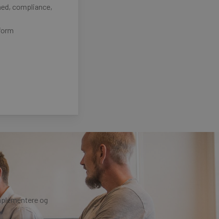
hed, compliance,
form
implementere og