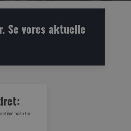
r. Se vores aktuelle
dret:
rofiler inden for