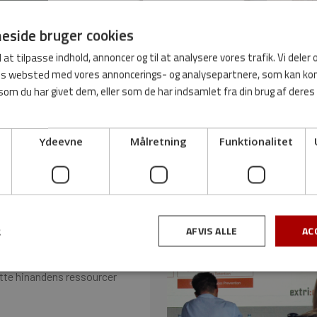
sparate og målsøgende.
side bruger cookies
l at tilpasse indhold, annoncer og til at analysere vores trafik. Vi deler
res websted med vores annoncerings- og analysepartnere, som kan 
som du har givet dem, eller som de har indsamlet fra din brug af deres
Ydeevne
Målretning
Funktionalitet
ende kultur skaber hurtige
edarbejderne. Vi ser derfor
, og har derfor skabt et
l.a. at:
AFVIS ALLE
AC
R
tet i vores læringskultur.
tte hinandens ressourcer