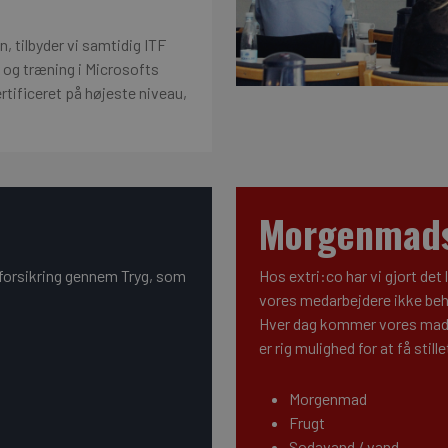
 tilbyder vi samtidig ITF
 og træning i Microsofts
ertificeret på højeste niveau,
Morgenmads-
sforsikring gennem Tryg, som
Hos extri:co har vi gjort det 
vores medarbejdere ikke be
Hver dag kommer vores madmor
er rig mulighed for at få still
Morgenmad
Frugt
Sodavand / vand