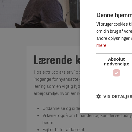
optimere driften, er forandring
Denne hjemme
Vi bruger cookies ti
om din brug af vo
andre oplysninger, 
mere
Lærende kultur:
Absolut
nødvendige
Hos extri:co a/s er vi opmærksomme på, at en lær
indgange for nyansatte og dybere kvalificering af m
læring som en vigtig hjørnesten i vores virksomhed
arbejdsmiljø, hvor læring er i højsæde. Det betyder b
VIS DETALJE
Uddannelse og sidemandsoplæring er fundamen
Vi lærer også om hinanden og kan derved udny
bedre.
Fejl er til for at lære af.