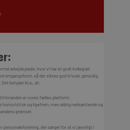
k
er:
ormel arbejdsplads, hvor vi har et godt kollegialt
d omgangsform, så der sikres god trivsel, gensidig
 Det betyder bl.a., at:
til hinanden er vores fælles platform.
humoristisk og ligefrem, men aldrig nedsættende og
inandens grænser.
 personaleforening, der sørger for at vi jævnligt i