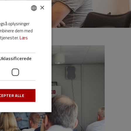
×
 også oplysninger
DANISH
kombinere dem med
ENGLISH
 tjenester.
Læs
Uklassificerede
CEPTER ALLE