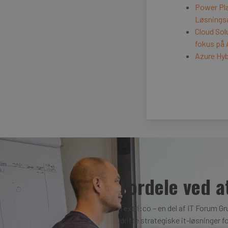
Power Pla
Løsningsa
Cloud Sol
fokus på 
Azure Hyb
Fordele ved a
I extri:co – en del af IT Forum 
drifte strategiske it-løsninger f