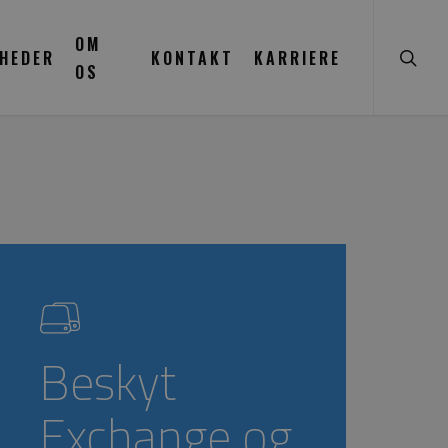
searc
OM
HEDER
KONTAKT
KARRIERE
OS
Beskyt
Exchange og