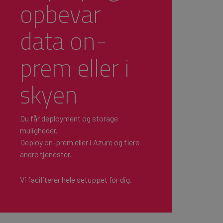
opbevar
data on-
prem eller i
skyen
Du får deployment og storage
muligheder.
Deploy on-prem eller i Azure og flere
andre tjenester.
Vi faciliterer hele setuppet for dig.