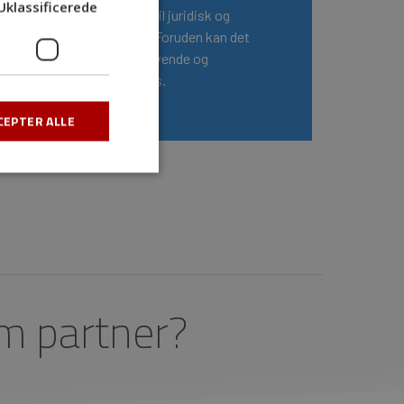
Uklassificerede
samtaler i et Team, til juridisk og
compliance formål. Foruden kan det
blive en dyr, tidskrævende og
forstyrrende process.
CEPTER ALLE
m partner?