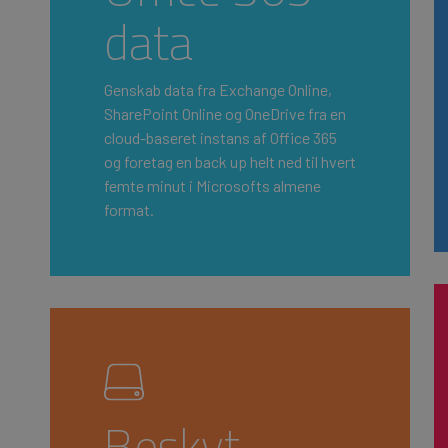
data
Genskab data fra Exchange Online,
SharePoint Online og OneDrive fra en
cloud-baseret instans af Office 365
og foretag en back up helt ned til hvert
femte minut i Microsofts almene
format.
Beskyt