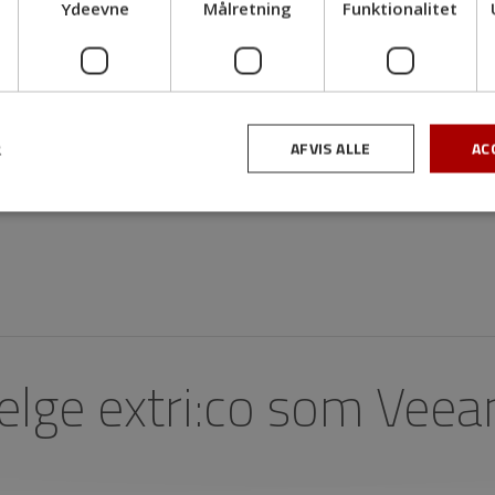
Ydeevne
Målretning
Funktionalitet
AFVIS ALLE
AC
R
ælge extri:co som Veea