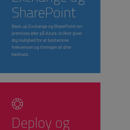
SharePoint
Back up Exchange og SharePoint on-
premises eller på Azure, hvilket giver
dig mulighed for at bestemme
frekvensen og timingen af dine
backups.
Deploy og