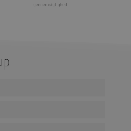
gennemsigtighed
up
ed Responsibility Model
“. Data genereret i Office
dbringe risikoen for permanent datatab.
everandør vil normalt opstille simple processer, så I