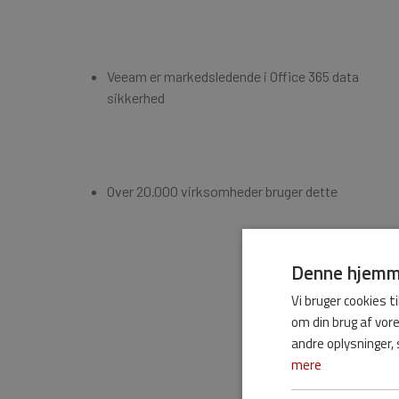
Veeam er markedsledende i Office 365 data
sikkerhed
Over 20.000 virksomheder bruger dette
Denne hjemme
Vi bruger cookies ti
om din brug af vo
andre oplysninger, 
mere