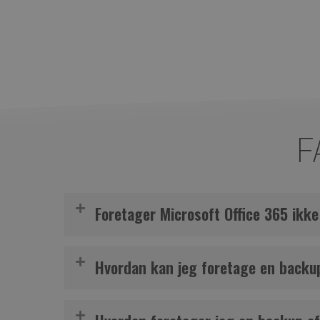
F
Foretager Microsoft Office 365 ikk
Fuldkommen backup af Office 365 er ikke en del af de
Hvordan kan jeg foretage en backup
365 er alene kundens ansvar at forsikre. Microsoft 
For at foretage en backup af Office 365, er det anbef