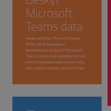
Microsoft
Teams data
Veeam udnytter Microsoft Teams
API’er, for at foretage en
skræddersyet backup til Microsoft
Teams. Dette giver mulighed for fuld
kontrol og beskyttelse over kritiske
data, teams, kanaler og indstillinger.