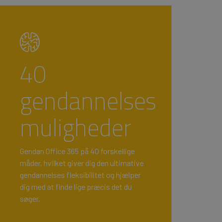
40
gendannelses
muligheder
Gendan Office 365 på 40 forskellige
måder, hvilket giver dig den ultimative
gendannelses fleksibilitet og hjælper
dig med at finde lige præcis det du
søger.