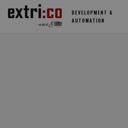
Skip
to
DEVELOPMENT &
main
AUTOMATION
content