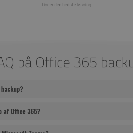
finder den bedste løsning
AQ på Office 365 back
e backup?
res service. Kundedata er ikke Microsofts ansvar i følge deres “
Shar
 af Office 365?
MVPs er enige om at 3. part backup løsninger er nødvendige for at ne
alet at du benytter 3. part software løsninger. En Office 365 backup l