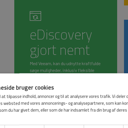
eDiscovery
gjort nemt
Med Veeam, kan du udnytte kraftfulde
søge muligheder, inklusiv fleksible
gendannelses og eksport muligheder,
så du kan benytte eDiscovery i Office
side bruger cookies
365 mailindbakker, emails, filer, sites
l at tilpasse indhold, annoncer og til at analysere vores trafik. Vi deler
eller teams – ligesom man også ville
res websted med vores annoncerings- og analysepartnere, som kan 
gøre på en traditionelt on-prem
som du har givet dem, eller som de har indsamlet fra din brug af deres
backup.