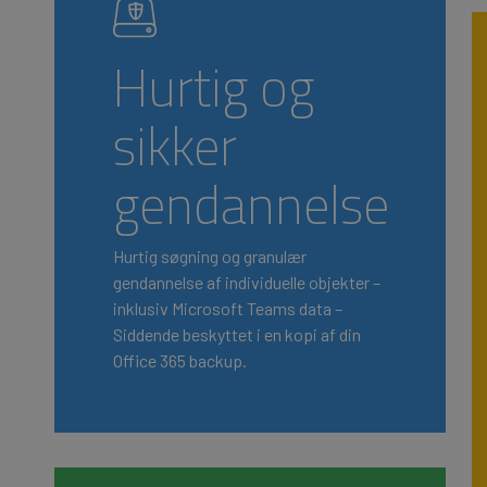
Hurtig og
sikker
gendannelse
Hurtig søgning og granulær
gendannelse af individuelle objekter –
inklusiv Microsoft Teams data –
Siddende beskyttet i en kopi af din
Office 365 backup.