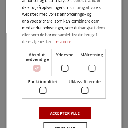
annoncer og til at analysere vores trafik. Vi
får den bedste oplevelse.
deler også oplysninger om din brug af vores
websted med vores annoncerings- og
Introduktion og undervisning i brug af løsningen blev
analysepartnere, som kan kombinere dem
gennemført af extri:co på en enkelt dag, hvor
med andre oplysninger, som du har givet dem,
medarbejderne deltog i hold på ti personer.
eller som de har indsamlet fra din brug af
deres tjenester.
Læs mere
Udbytte:
Absolut
Ydeevne
Målretning
Med den nye Flexfone-løsning har Maskinhandler
nødvendige
Indkøbsringen fået smidig, moderne og brugervenlig
telefoni til en konkurrencedygtig pris.
Funktionalitet
Uklassificerede
Medarbejderne har samtidig fået et langt bedre overblik
i kraft af en fælles kontaktbog og onlinekalender styret
af profiler som Fri, På arbejde og I møde.
Løsningen tilbyder funktioner som hovednummer,
ACCEPTER ALLE
velkomsthilsen, tastemenuer, ringeprofiler, køer,
omstilling, viderestilling m.m.