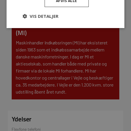
AFVIS ALLE
VIS DETALJER
Om Maskinhandler Indkøbsringen
(MI)
Maskinhandler Indkøbsringen (MI) har eksisteret
siden 1963 som et indkøbssamarbejde mellem
danske maskinforretninger. I dag er MI et
aktieselskab, som handler både med private og
firmaer via de lokale MI forhandlere. MI har
hovedkontor og centrallager i Vejle og beskæftiger
ca. 35 medarbejdere. I Vejle er den 1.200 kvm. store
udstilling åbent året rundt.
Ydelser
Flexfone telefoni