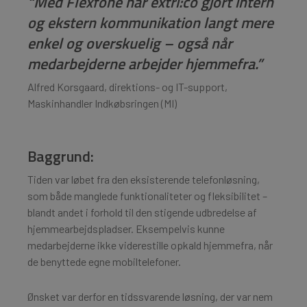
“Med Flexfone har extri:co gjort intern
og ekstern kommunikation langt mere
enkel og overskuelig – også når
medarbejderne arbejder hjemmefra.”
Alfred Korsgaard, direktions- og IT-support,
Maskinhandler Indkøbsringen (MI)
Baggrund:
Tiden var løbet fra den eksisterende telefonløsning,
som både manglede funktionaliteter og fleksibilitet –
blandt andet i forhold til den stigende udbredelse af
hjemmearbejdspladser. Eksempelvis kunne
medarbejderne ikke viderestille opkald hjemmefra, når
de benyttede egne mobiltelefoner.
Ønsket var derfor en tidssvarende løsning, der var nem