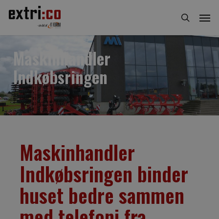
Skip
Men
to
search
main
content
Maskinhandler
Indkøbsringen
Maskinhandler
Indkøbsringen binder
huset bedre sammen
med telefoni fra