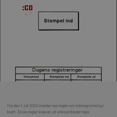
Skip
Men
to
search
main
content
Nyt lovkrav: Tidsregistrering
pr. 1/7-2024
6. marts 2024
Fra den 1. juli 2024 træder nye regler om tidsregistrering i
kraft. Disse regler kræver, at virksomheder nøje