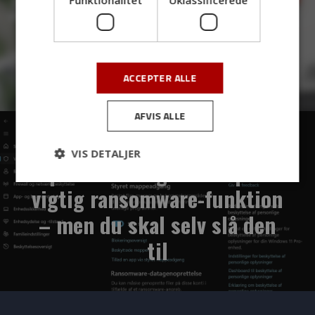
Funktionalitet
Uklassificerede
Previous Post
Velkommen til Bettina!
ACCEPTER ALLE
AFVIS ALLE
Next Post
VIS DETALJER
Tip: Windows gemmer på en
vigtig ransomware-funktion
– men du skal selv slå den
til