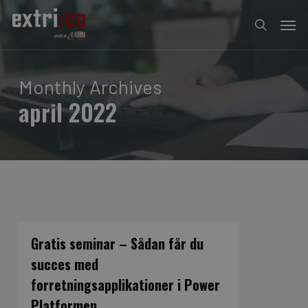
Skip
Men
to
search
main
content
Monthly Archives
april 2022
Gratis seminar – Sådan får du
succes med
forretningsapplikationer i Power
Platformen