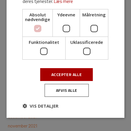
deres tjenester.
Læs mere
marts 2023
januar 2023
Absolut
Ydeevne
Målretning
nødvendige
december 2022
november 2022
august 2022
Funktionalitet
Uklassificerede
juli 2022
juni 2022
maj 2022
ACCEPTER ALLE
april 2022
marts 2022
AFVIS ALLE
februar 2022
VIS DETALJER
januar 2022
december 2021
november 2021