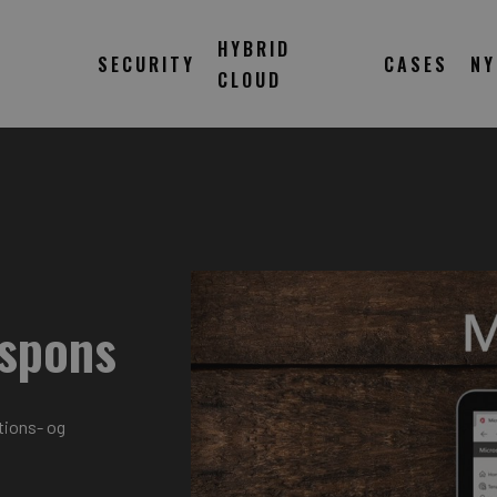
HYBRID
SECURITY
CASES
NY
CLOUD
espons
tions- og