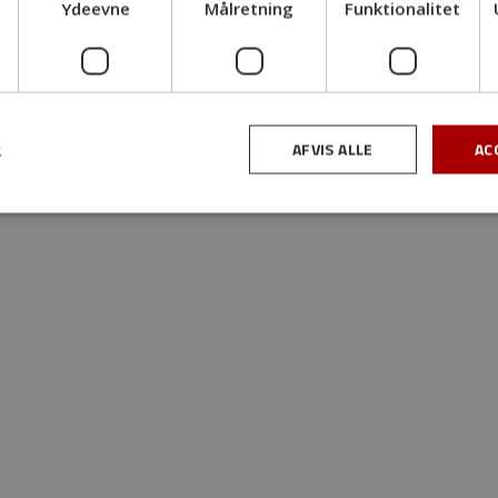
Ydeevne
Målretning
Funktionalitet
AFVIS ALLE
AC
R