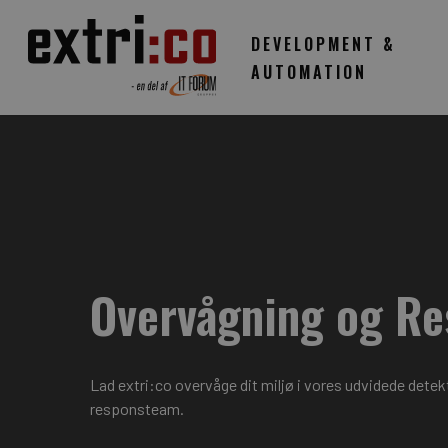
Skip
to
DEVELOPMENT &
main
AUTOMATION
content
Overvågning og R
Lad extri:co overvåge dit miljø i vores udvidede detek
responsteam.