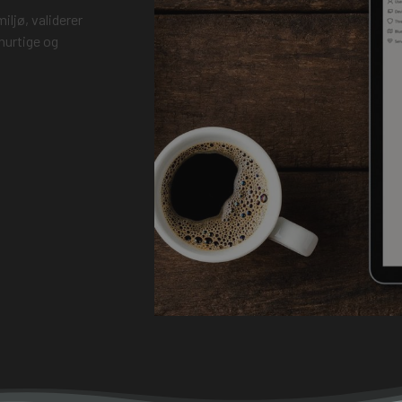
iljø, validerer
hurtige og