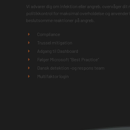
Vi advarer dig om infektion eller angreb, overvåger dit m
politikkontrol for maksimal overholdelse og anvender 
beslutsomme reaktioner på angreb.
Compliance
Trussel mitigation
Adgang til Dashboard
Følger Microsoft “Best Practice”
Dansk detektion -og respons team
Multifaktor login