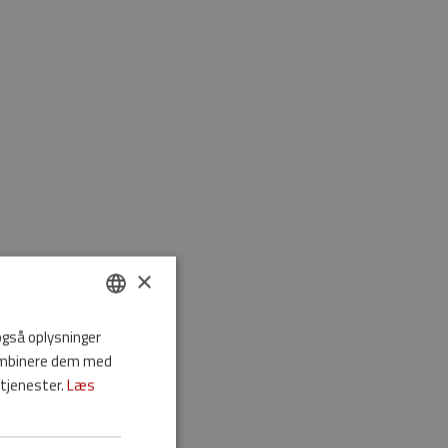
×
 også oplysninger
DANISH
kombinere dem med
ENGLISH
 tjenester.
Læs