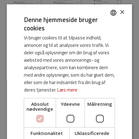
×
Denne hjemmeside bruger
cookies
DANISH
Vi bruger cookies til at tilpasse indhold,
ENGLISH
annoncer og til at analysere vores trafik. Vi
Hvorfor skal du vælge Repoint
deler også oplysninger om din brug af vores
Organizer?
websted med vores annoncerings- og
analysepartnere, som kan kombinere dem
RePoint Organizer er udviklet som et Add-in til Office
med andre oplysninger, som du har givet dem,
365, og baserer sig på best practices fra Microsoft.
eller som de har indsamlet fra din brug af
Dette sikrer nem implementering, og en god
deres tjenester.
Læs mere
brugeroplevelse i både desktop, online og på tværs af
enheder!
Absolut
Ydeevne
Målretning
nødvendige
En fast pris, uanset brugere og du betaler ikke før du
har vurderet at opgaven er løst!
Funktionalitet
Uklassificerede