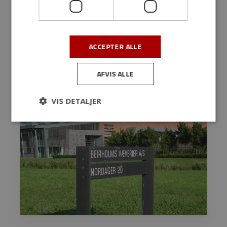
Case Story
ACCEPTER ALLE
Læs mere om hvordan vores kunde Beirholms Væverier
A/S bruger RePoint Organizer.
AFVIS ALLE
VIS DETALJER