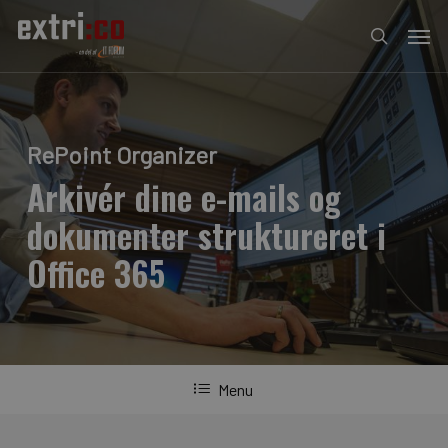
Skip
Men
to
search
main
content
RePoint Organizer
Arkivér dine e-mails og
dokumenter struktureret i
Office 365
Menu