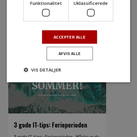
Funktionalitet
Uklassificerede
introduceret i starten af halvfemserne og
har…
ACCEPTER ALLE
AFVIS ALLE
VIS DETALJER
3 gode IT-tips: Ferieperioden
3 gode IT-tips: Ferieperioden Måske er du