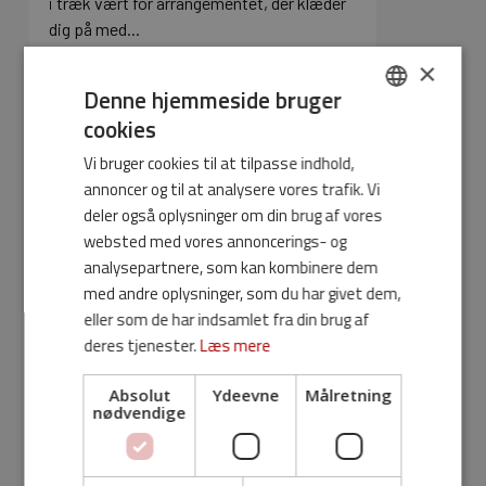
i træk vært for arrangementet, der klæder
dig på med...
×
Denne hjemmeside bruger
cookies
DANISH
Vi bruger cookies til at tilpasse indhold,
ENGLISH
annoncer og til at analysere vores trafik. Vi
deler også oplysninger om din brug af vores
websted med vores annoncerings- og
analysepartnere, som kan kombinere dem
med andre oplysninger, som du har givet dem,
eller som de har indsamlet fra din brug af
deres tjenester.
Læs mere
ISDN lukker – er du forberedt?
Absolut
Ydeevne
Målretning
ISDN lukker – er du forberedt?
nødvendige
ISDN nettet lukker med udgangen af 2021
Det er meldt ud, at de sidste ISDN
linjer lukker d. 31. december 2021. ISDN blev