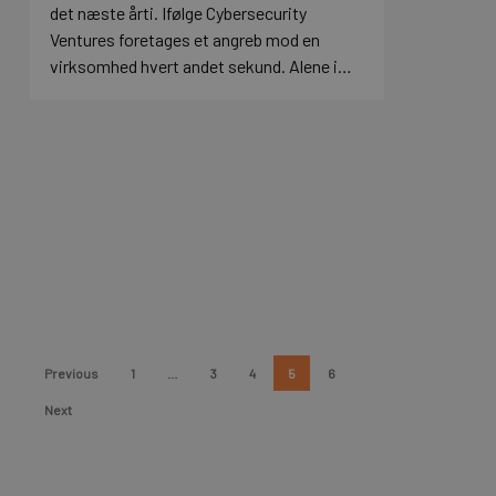
det næste årti. Ifølge Cybersecurity
Ventures foretages et angreb mod en
virksomhed hvert andet sekund. Alene i…
Previous
1
…
3
4
5
6
Next