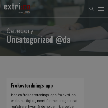
Skip
Men
to
search
main
content
Category
Uncategorized @da
Frokostordnings-app
Med en frokostordnings-app fra extri:co
er det hurtigt og nemt for medarbejdere at
registrere, hvornår de holder fri, arbejder